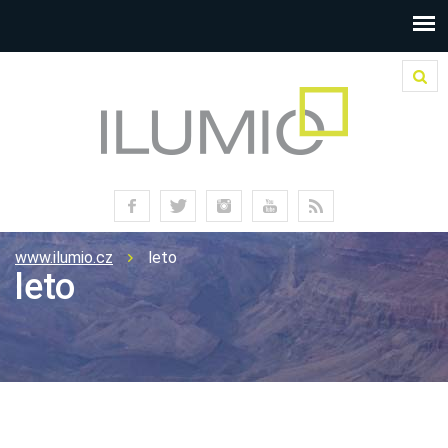
www.ilumio.cz
leto
leto