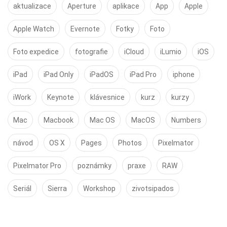
aktualizace
Aperture
aplikace
App
Apple
Apple Watch
Evernote
Fotky
Foto
Foto expedice
fotografie
iCloud
iLumio
iOS
iPad
iPad Only
iPadOS
iPad Pro
iphone
iWork
Keynote
klávesnice
kurz
kurzy
Mac
Macbook
Mac OS
MacOS
Numbers
návod
OS X
Pages
Photos
Pixelmator
Pixelmator Pro
poznámky
praxe
RAW
Seriál
Sierra
Workshop
zivotsipados