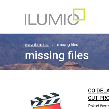
www.ilumio.cz
missing files
missing files
CO DĚLA
CUT PRO
Pokud často 