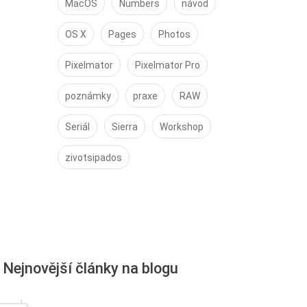
MacOS
Numbers
návod
OS X
Pages
Photos
Pixelmator
Pixelmator Pro
poznámky
praxe
RAW
Seriál
Sierra
Workshop
zivotsipados
Nejnovější články na blogu