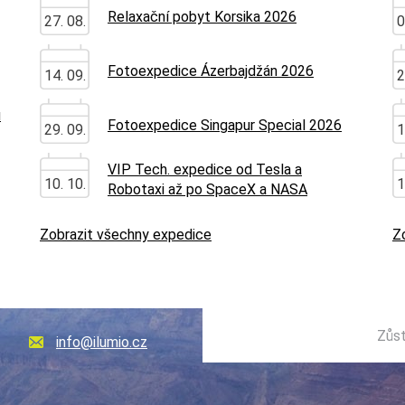
Relaxační pobyt Korsika 2026
27. 08.
0
Fotoexpedice Ázerbajdžán 2026
14. 09.
2
u
Fotoexpedice Singapur Special 2026
29. 09.
1
VIP Tech. expedice od Tesla a
10. 10.
1
Robotaxi až po SpaceX a NASA
Zobrazit všechny expedice
Z
Zůst
info@ilumio.cz