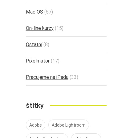
Mac OS
(57)
On-line kurzy
(15)
Ostatní
(8)
Pixelmator
(17)
Pracujeme na iPadu
(33)
štítky
Adobe
Adobe Lightroom