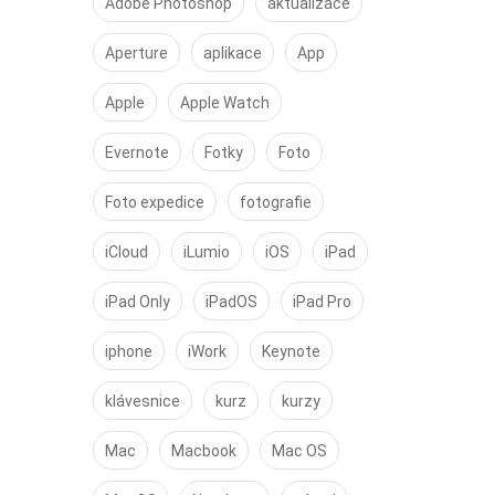
Adobe Photoshop
aktualizace
Aperture
aplikace
App
Apple
Apple Watch
Evernote
Fotky
Foto
Foto expedice
fotografie
iCloud
iLumio
iOS
iPad
iPad Only
iPadOS
iPad Pro
iphone
iWork
Keynote
klávesnice
kurz
kurzy
Mac
Macbook
Mac OS