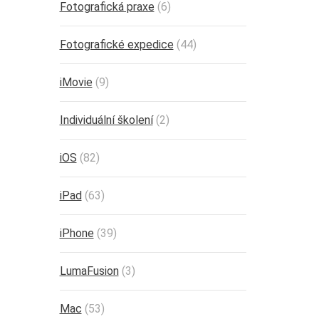
Fotografická praxe
(6)
Fotografické expedice
(44)
iMovie
(9)
Individuální školení
(2)
iOS
(82)
iPad
(63)
iPhone
(39)
LumaFusion
(3)
Mac
(53)