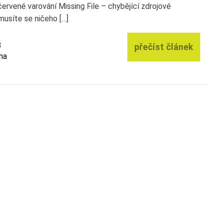
červené varování Missing File – chybějící zdrojové
musíte se ničeho […]
8
přečíst článek
na