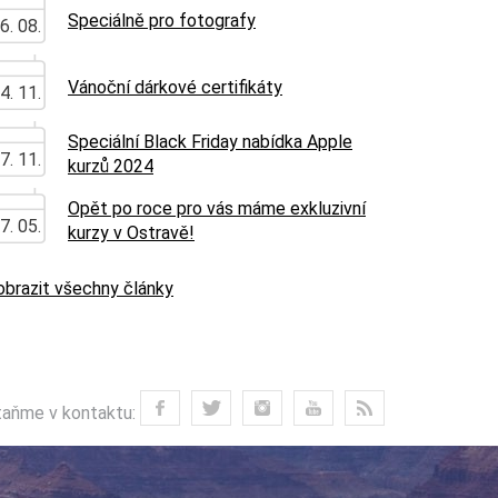
Speciálně pro fotografy
6. 08.
Vánoční dárkové certifikáty
4. 11.
Speciální Black Friday nabídka Apple
7. 11.
kurzů 2024
Opět po roce pro vás máme exkluzivní
7. 05.
kurzy v Ostravě!
obrazit všechny články
aňme v kontaktu: