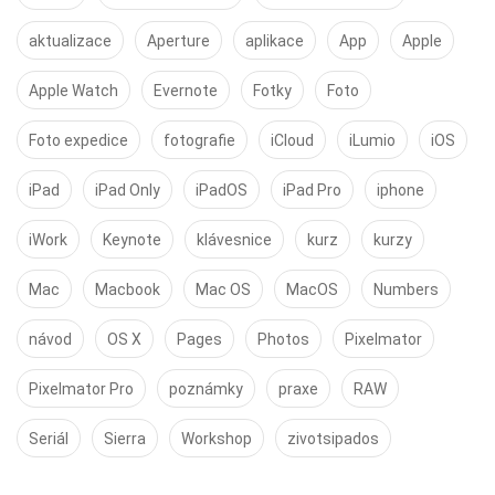
aktualizace
Aperture
aplikace
App
Apple
Apple Watch
Evernote
Fotky
Foto
Foto expedice
fotografie
iCloud
iLumio
iOS
iPad
iPad Only
iPadOS
iPad Pro
iphone
iWork
Keynote
klávesnice
kurz
kurzy
Mac
Macbook
Mac OS
MacOS
Numbers
návod
OS X
Pages
Photos
Pixelmator
Pixelmator Pro
poznámky
praxe
RAW
Seriál
Sierra
Workshop
zivotsipados