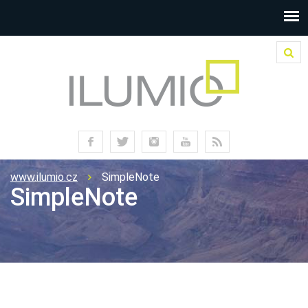
www.ilumio.cz
SimpleNote
SimpleNote