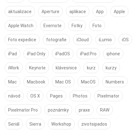
aktualizace
Aperture
aplikace
App
Apple
Apple Watch
Evernote
Fotky
Foto
Foto expedice
fotografie
iCloud
iLumio
iOS
iPad
iPad Only
iPadOS
iPad Pro
iphone
iWork
Keynote
klávesnice
kurz
kurzy
Mac
Macbook
Mac OS
MacOS
Numbers
návod
OS X
Pages
Photos
Pixelmator
Pixelmator Pro
poznámky
praxe
RAW
Seriál
Sierra
Workshop
zivotsipados