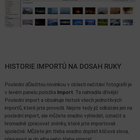
HISTORIE IMPORTŮ NA DOSAH RUKY
Poslední důležitou novinkou v oblasti načítání fotografií je
v levém panelu položka
Import
. Ta nahradila dřívější
Poslední import a obsahuje historii všech jednotlivých
importů, které jste provedli. Nejste tedy již odkázáni jen na
poslední import, ale můžete snadno vyhledat, označit a
hromadně zpracovat snímky, které jste importovali
společně. Můžete jim třeba snadno doplnit klíčová slova,
přesunout je do alba nebo třeba smazat.