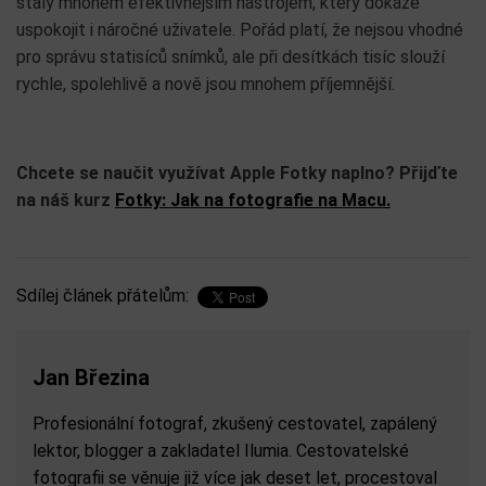
staly mnohem efektivnějším nástrojem, který dokáže
uspokojit i náročné uživatele. Pořád platí, že nejsou vhodné
pro správu statisíců snímků, ale při desítkách tisíc slouží
rychle, spolehlivě a nově jsou mnohem příjemnější.
Chcete se naučit využívat Apple Fotky naplno? Přijďte
na náš kurz
Fotky: Jak na fotografie na Macu.
Sdílej článek přátelům:
Jan Březina
Profesionální fotograf, zkušený cestovatel, zapálený
lektor, blogger a zakladatel Ilumia. Cestovatelské
fotografii se věnuje již více jak deset let, procestoval