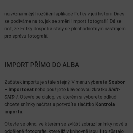
nejvýznamnější rozšíření aplikace Fotky v její historii. Dnes
se podíváme na to, jak se změnil import fotografií. Dá se
říct, že Fotky dospěli a staly se plnohodnotným nástrojem
pro správu fotografií.
IMPORT PŘÍMO DO ALBA
Začátek importu je stále stejný. V menu vyberete
Soubor
– Importovat
nebo použijete klávesovou zkratku
Shift-
CMD-I
. Otevře se dialog, ve kterém si vyberete odkud
chcete snímky načítat a potvrdíte tlačítko
Kontrola
importu
.
Otevře se okno, ve kterém se zvlášť zobrazí snímky nové a
odděleně fotografie, které již v knihovně jsou. I to zůstalo