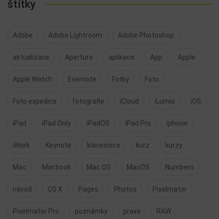
štítky
Adobe
Adobe Lightroom
Adobe Photoshop
aktualizace
Aperture
aplikace
App
Apple
Apple Watch
Evernote
Fotky
Foto
Foto expedice
fotografie
iCloud
iLumio
iOS
iPad
iPad Only
iPadOS
iPad Pro
iphone
iWork
Keynote
klávesnice
kurz
kurzy
Mac
Macbook
Mac OS
MacOS
Numbers
návod
OS X
Pages
Photos
Pixelmator
Pixelmator Pro
poznámky
praxe
RAW