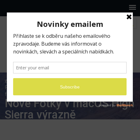
www.ilumio.cz
BLOG
Apple
Mac OS
Nové
Fotky v macOS High Sierra výrazně zjednodušily import
fotek
Nové Fotky v macOS High
Sierra výrazně
zjednodušily import fotek