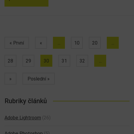
« První
«
...
10
20
...
28
29
30
31
32
...
»
Poslední »
Rubriky článků
Adobe Lightroom
(26)
Adobe Photoshop
(5)