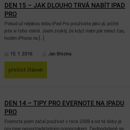
DEN 15 – JAK DLOUHO TRVÁ NABÍT IPAD
PRO
Pokud už nějakou dobu iPad Pro používáte jako já, určitě
jste si toho všimli. Jsem zvyklý, že když mám pár minut čas,
hodím iPhone na […]
15. 1. 2016
Jan Březina
přečíst článek
DEN 14 – TIPY PRO EVERNOTE NA IPADU
PRO
Evernote jsem začal používat v roce 2008 a od té doby je
pro mne nepostradatelným pomocníkem. Zjednodušeně se