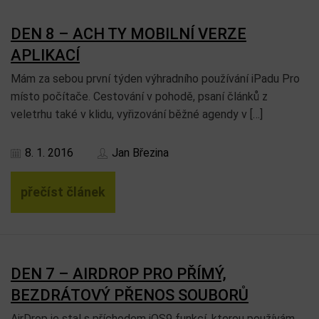
DEN 8 – ACH TY MOBILNÍ VERZE
APLIKACÍ
Mám za sebou první týden výhradního používání iPadu Pro
místo počítače. Cestování v pohodě, psaní článků z
veletrhu také v klidu, vyřizování běžné agendy v […]
8. 1. 2016
Jan Březina
přečíst článek
DEN 7 – AIRDROP PRO PŘÍMÝ,
BEZDRÁTOVÝ PŘENOS SOUBORŮ
AirDrop je stal s příchodem iOS9 funkcí, kterou používám