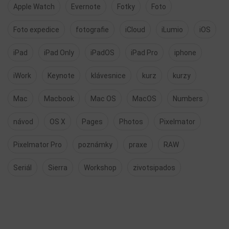
Apple Watch
Evernote
Fotky
Foto
Foto expedice
fotografie
iCloud
iLumio
iOS
iPad
iPad Only
iPadOS
iPad Pro
iphone
iWork
Keynote
klávesnice
kurz
kurzy
Mac
Macbook
Mac OS
MacOS
Numbers
návod
OS X
Pages
Photos
Pixelmator
Pixelmator Pro
poznámky
praxe
RAW
Seriál
Sierra
Workshop
zivotsipados