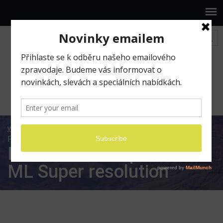
www.ilumio.cz
BLOG
Pixelmator
Pixelmator
Pro přidává ML Super resolution
Pixelmator Pro přidává
ML Super resolution