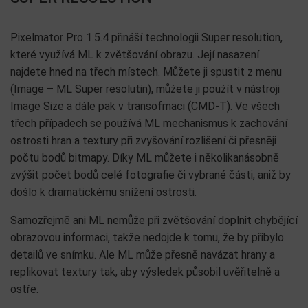
Pixelmator Pro 1.5.4 přináší technologii Super resolution,
které využívá ML k zvětšování obrazu. Její nasazení
najdete hned na třech místech. Můžete ji spustit z menu
(Image – ML Super resolutin), můžete ji použít v nástroji
Image Size a dále pak v transofmaci (CMD-T). Ve všech
třech případech se používá ML mechanismus k zachování
ostrosti hran a textury při zvyšování rozlišení či přesněji
počtu bodů bitmapy. Díky ML můžete i několikanásobně
zvýšit počet bodů celé fotografie či vybrané části, aniž by
došlo k dramatickému snížení ostrosti.
Samozřejmě ani ML nemůže při zvětšování doplnit chybějící
obrazovou informaci, takže nedojde k tomu, že by přibylo
detailů ve snímku. Ale ML může přesně navázat hrany a
replikovat textury tak, aby výsledek působil uvěřitelně a
ostře.