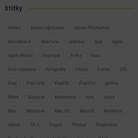
štítky
Adobe
Adobe Lightroom
Adobe Photoshop
aktualizace
Aperture
aplikace
App
Apple
Apple Watch
Evernote
Fotky
Foto
Foto expedice
fotografie
iCloud
iLumio
iOS
iPad
iPad Only
iPadOS
iPad Pro
iphone
iWork
Keynote
klávesnice
kurz
kurzy
Mac
Macbook
Mac OS
MacOS
Numbers
návod
OS X
Pages
Photos
Pixelmator