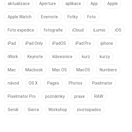
aktualizace
Aperture
aplikace
App
Apple
Apple Watch
Evernote
Fotky
Foto
Foto expedice
fotografie
iCloud
iLumio
iOS
iPad
iPad Only
iPadOS
iPad Pro
iphone
iWork
Keynote
klávesnice
kurz
kurzy
Mac
Macbook
Mac OS
MacOS
Numbers
návod
OS X
Pages
Photos
Pixelmator
Pixelmator Pro
poznámky
praxe
RAW
Seriál
Sierra
Workshop
zivotsipados