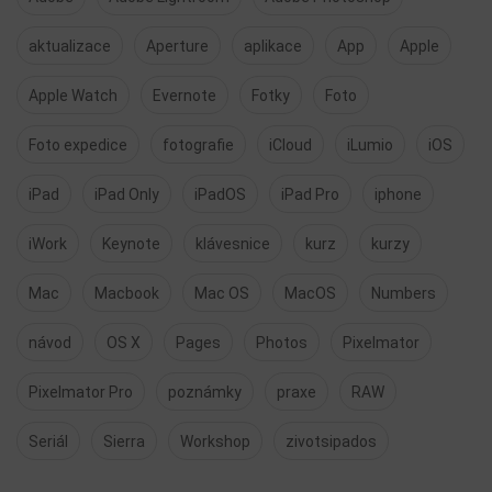
aktualizace
Aperture
aplikace
App
Apple
Apple Watch
Evernote
Fotky
Foto
Foto expedice
fotografie
iCloud
iLumio
iOS
iPad
iPad Only
iPadOS
iPad Pro
iphone
iWork
Keynote
klávesnice
kurz
kurzy
Mac
Macbook
Mac OS
MacOS
Numbers
návod
OS X
Pages
Photos
Pixelmator
Pixelmator Pro
poznámky
praxe
RAW
Seriál
Sierra
Workshop
zivotsipados