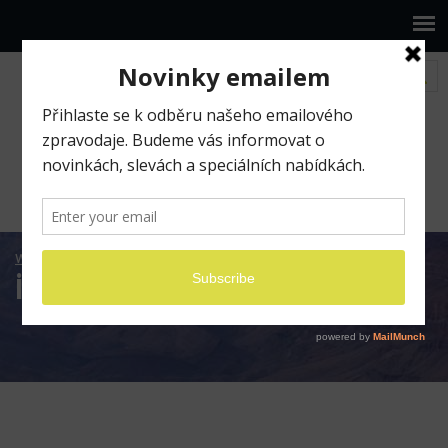
www.ilumio.cz
iBooks
iBooks