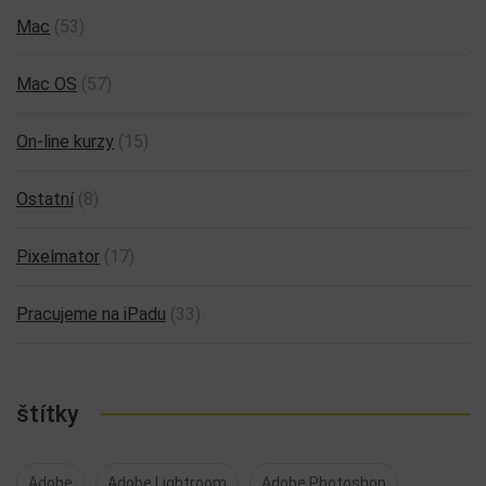
Mac
(53)
Mac OS
(57)
On-line kurzy
(15)
Ostatní
(8)
Pixelmator
(17)
Pracujeme na iPadu
(33)
štítky
Adobe
Adobe Lightroom
Adobe Photoshop