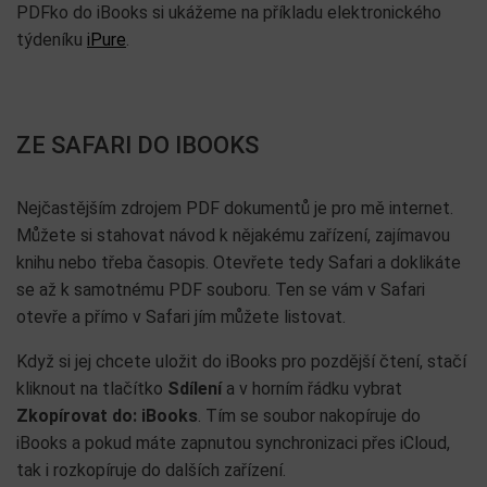
PDFko do iBooks si ukážeme na příkladu elektronického
týdeníku
iPure
.
ZE SAFARI DO IBOOKS
Nejčastějším zdrojem PDF dokumentů je pro mě internet.
Můžete si stahovat návod k nějakému zařízení, zajímavou
knihu nebo třeba časopis. Otevřete tedy Safari a doklikáte
se až k samotnému PDF souboru. Ten se vám v Safari
otevře a přímo v Safari jím můžete listovat.
Když si jej chcete uložit do iBooks pro pozdější čtení, stačí
kliknout na tlačítko
Sdílení
a v horním řádku vybrat
Zkopírovat do: iBooks
. Tím se soubor nakopíruje do
iBooks a pokud máte zapnutou synchronizaci přes iCloud,
tak i rozkopíruje do dalších zařízení.