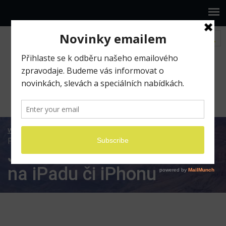
www.ilumio.cz
BLOG
Apple
iOS
Jak uložit
PDF do iBooks na iPadu či iPhonu
Jak uložit PDF do iBooks
na iPadu či iPhonu