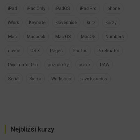
iPad
iPad Only
iPadOS
iPad Pro
iphone
iWork
Keynote
klávesnice
kurz
kurzy
Mac
Macbook
Mac OS
MacOS
Numbers
návod
OS X
Pages
Photos
Pixelmator
Pixelmator Pro
poznámky
praxe
RAW
Seriál
Sierra
Workshop
zivotsipados
Nejbližší kurzy