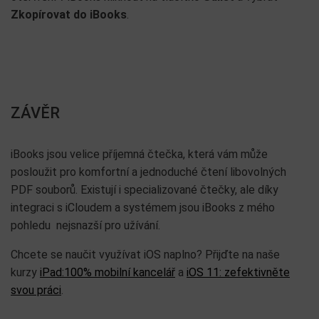
Zkopírovat do iBooks
.
ZÁVĚR
iBooks jsou velice příjemná čtečka, která vám může
posloužit pro komfortní a jednoduché čtení libovolných
PDF souborů. Existují i specializované čtečky, ale díky
integraci s iCloudem a systémem jsou iBooks z mého
pohledu nejsnazší pro užívání.
Chcete se naučit využívat iOS naplno? Přijďte na naše
kurzy
iPad:100% mobilní kancelář
a
iOS 11: zefektivněte
svou práci
.