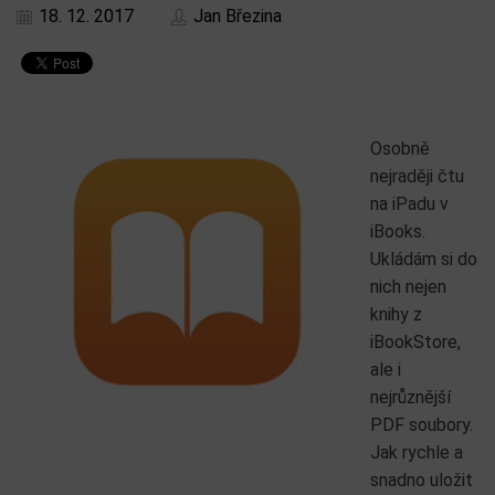
18. 12. 2017
Jan Březina
Osobně
nejraději čtu
na iPadu v
iBooks.
Ukládám si do
nich nejen
knihy z
iBookStore,
ale i
nejrůznější
PDF soubory.
Jak rychle a
snadno uložit