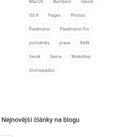
MacOS
Numbers
návod
OS X
Pages
Photos
Pixelmator
Pixelmator Pro
poznámky
praxe
RAW
Seriál
Sierra
Workshop
zivotsipados
Nejnovější články na blogu