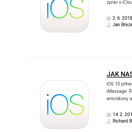
zpráv s iClo
2. 6. 201
Jan Březi
JAK NAS
iOS 10 přin
iMessage. Ř
emotikony ap
14. 2. 20
Richard 