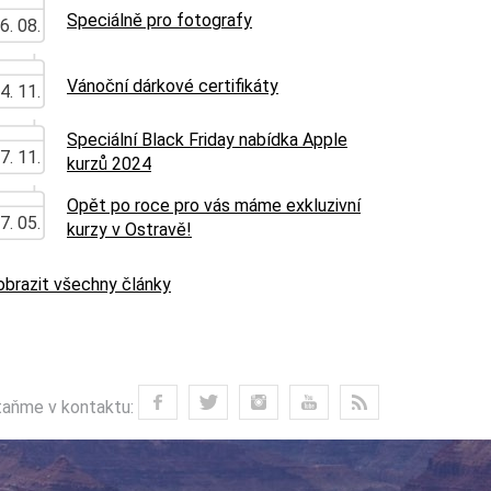
Speciálně pro fotografy
6. 08.
Vánoční dárkové certifikáty
4. 11.
Speciální Black Friday nabídka Apple
7. 11.
kurzů 2024
Opět po roce pro vás máme exkluzivní
7. 05.
kurzy v Ostravě!
obrazit všechny články
aňme v kontaktu: