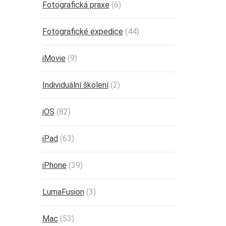
Fotografická praxe
(6)
Fotografické expedice
(44)
iMovie
(9)
Individuální školení
(2)
iOS
(82)
iPad
(63)
iPhone
(39)
LumaFusion
(3)
Mac
(53)