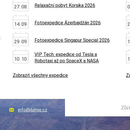
Relaxační pobyt Korsika 2026
27. 08.
0
Fotoexpedice Ázerbajdžán 2026
14. 09.
2
u
Fotoexpedice Singapur Special 2026
29. 09.
1
VIP Tech. expedice od Tesla a
10. 10.
1
Robotaxi až po SpaceX a NASA
Zobrazit všechny expedice
Z
Zůst
info@ilumio.cz