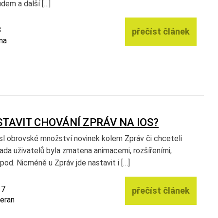
udem a další […]
8
přečíst článek
na
TAVIT CHOVÁNÍ ZPRÁV NA IOS?
esl obrovské množství novinek kolem Zpráv či chceteli
ada uživatelů byla zmatena animacemi, rozšířeními,
od. Nicméně u Zpráv jde nastavit i […]
17
přečíst článek
Beran