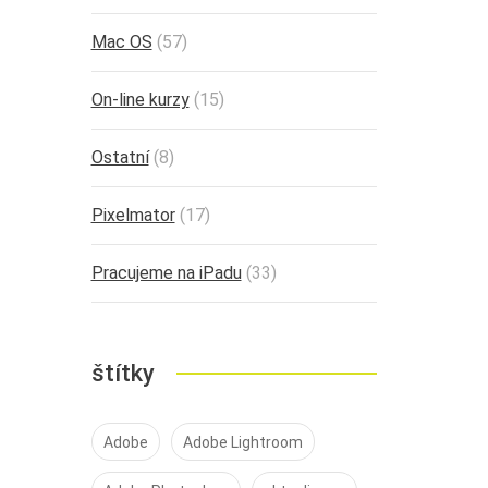
Mac OS
(57)
On-line kurzy
(15)
Ostatní
(8)
Pixelmator
(17)
Pracujeme na iPadu
(33)
štítky
Adobe
Adobe Lightroom