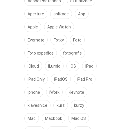
Adobe Photoshop
aktualizace
Aperture
aplikace
App
Apple
Apple Watch
Evernote
Fotky
Foto
Foto expedice
fotografie
iCloud
iLumio
iOS
iPad
iPad Only
iPadOS
iPad Pro
iphone
iWork
Keynote
klávesnice
kurz
kurzy
Mac
Macbook
Mac OS