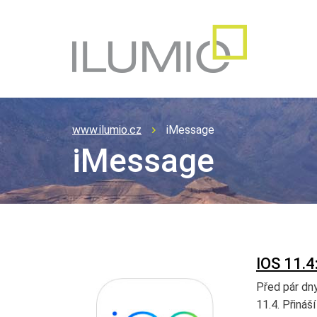
www.ilumio.cz
iMessage
iMessage
IOS 11.
Před pár dn
11.4. Přináš