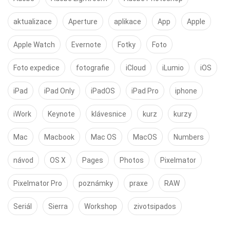
aktualizace
Aperture
aplikace
App
Apple
Apple Watch
Evernote
Fotky
Foto
Foto expedice
fotografie
iCloud
iLumio
iOS
iPad
iPad Only
iPadOS
iPad Pro
iphone
iWork
Keynote
klávesnice
kurz
kurzy
Mac
Macbook
Mac OS
MacOS
Numbers
návod
OS X
Pages
Photos
Pixelmator
Pixelmator Pro
poznámky
praxe
RAW
Seriál
Sierra
Workshop
zivotsipados