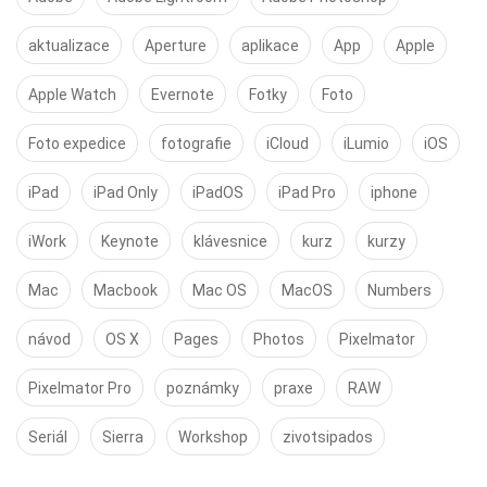
aktualizace
Aperture
aplikace
App
Apple
Apple Watch
Evernote
Fotky
Foto
Foto expedice
fotografie
iCloud
iLumio
iOS
iPad
iPad Only
iPadOS
iPad Pro
iphone
iWork
Keynote
klávesnice
kurz
kurzy
Mac
Macbook
Mac OS
MacOS
Numbers
návod
OS X
Pages
Photos
Pixelmator
Pixelmator Pro
poznámky
praxe
RAW
Seriál
Sierra
Workshop
zivotsipados