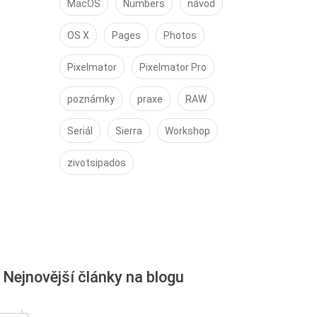
MacOS
Numbers
návod
OS X
Pages
Photos
Pixelmator
Pixelmator Pro
poznámky
praxe
RAW
Seriál
Sierra
Workshop
zivotsipados
Nejnovější články na blogu