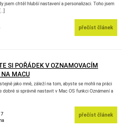
 jsem chtěl hlubší nastavení a personalizaci. Toho jsem
[…]
2
přečíst článek
TE SI POŘÁDEK V OZNAMOVACÍM
 NA MACU
tejně jako mně, záleží na tom, abyste se mohli na práci
je dobré si správně nastavit v Mac OS funkci Oznámení a
17
přečíst článek
na