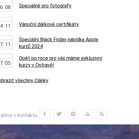
Speciálně pro fotografy
6. 08.
Vánoční dárkové certifikáty
4. 11.
Speciální Black Friday nabídka Apple
7. 11.
kurzů 2024
Opět po roce pro vás máme exkluzivní
7. 05.
kurzy v Ostravě!
obrazit všechny články
aňme v kontaktu: