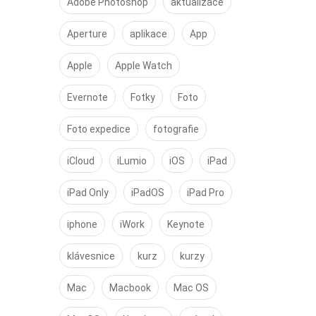
Adobe Photoshop
aktualizace
Aperture
aplikace
App
Apple
Apple Watch
Evernote
Fotky
Foto
Foto expedice
fotografie
iCloud
iLumio
iOS
iPad
iPad Only
iPadOS
iPad Pro
iphone
iWork
Keynote
klávesnice
kurz
kurzy
Mac
Macbook
Mac OS