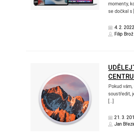
momenty, kdy
se dočkal s 
4. 2. 202
Filip Brož
UDĚLEJ
CENTRU
Pokud vám, s
soustředit, 
[…]
21. 3. 20
Jan Březi