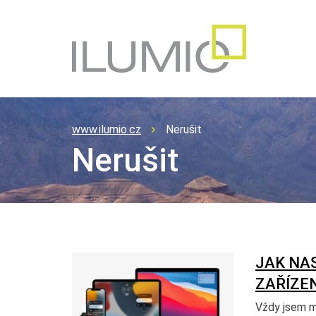
www.ilumio.cz
Nerušit
Nerušit
JAK NA
ZAŘÍZEN
Vždy jsem mě