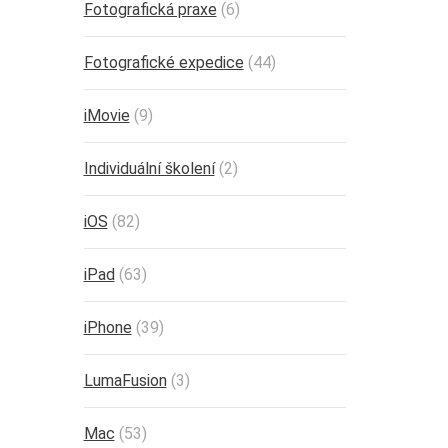
Fotografická praxe
(6)
Fotografické expedice
(44)
iMovie
(9)
Individuální školení
(2)
iOS
(82)
iPad
(63)
iPhone
(39)
LumaFusion
(3)
Mac
(53)