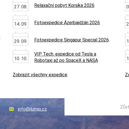
Relaxační pobyt Korsika 2026
27. 08.
0
Fotoexpedice Ázerbajdžán 2026
14. 09.
2
u
Fotoexpedice Singapur Special 2026
29. 09.
1
VIP Tech. expedice od Tesla a
10. 10.
1
Robotaxi až po SpaceX a NASA
Zobrazit všechny expedice
Z
Zůst
info@ilumio.cz