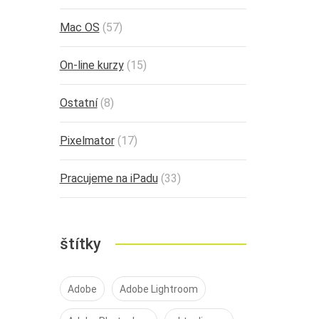
Mac OS
(57)
On-line kurzy
(15)
Ostatní
(8)
Pixelmator
(17)
Pracujeme na iPadu
(33)
štítky
Adobe
Adobe Lightroom