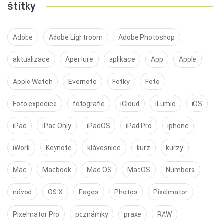
štítky
Adobe
Adobe Lightroom
Adobe Photoshop
aktualizace
Aperture
aplikace
App
Apple
Apple Watch
Evernote
Fotky
Foto
Foto expedice
fotografie
iCloud
iLumio
iOS
iPad
iPad Only
iPadOS
iPad Pro
iphone
iWork
Keynote
klávesnice
kurz
kurzy
Mac
Macbook
Mac OS
MacOS
Numbers
návod
OS X
Pages
Photos
Pixelmator
Pixelmator Pro
poznámky
praxe
RAW