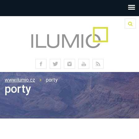
www.ilumio.cz
porty
porty