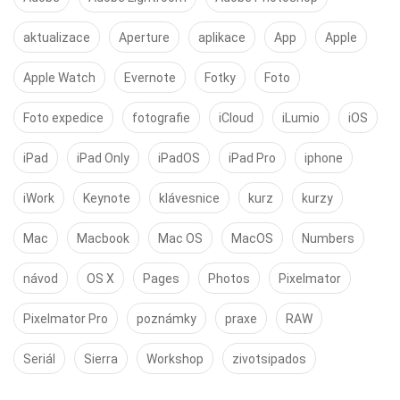
aktualizace
Aperture
aplikace
App
Apple
Apple Watch
Evernote
Fotky
Foto
Foto expedice
fotografie
iCloud
iLumio
iOS
iPad
iPad Only
iPadOS
iPad Pro
iphone
iWork
Keynote
klávesnice
kurz
kurzy
Mac
Macbook
Mac OS
MacOS
Numbers
návod
OS X
Pages
Photos
Pixelmator
Pixelmator Pro
poznámky
praxe
RAW
Seriál
Sierra
Workshop
zivotsipados