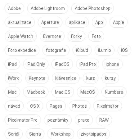
Adobe
Adobe Lightroom
Adobe Photoshop
aktualizace
Aperture
aplikace
App
Apple
Apple Watch
Evernote
Fotky
Foto
Foto expedice
fotografie
iCloud
iLumio
iOS
iPad
iPad Only
iPadOS
iPad Pro
iphone
iWork
Keynote
klávesnice
kurz
kurzy
Mac
Macbook
Mac OS
MacOS
Numbers
návod
OS X
Pages
Photos
Pixelmator
Pixelmator Pro
poznámky
praxe
RAW
Seriál
Sierra
Workshop
zivotsipados