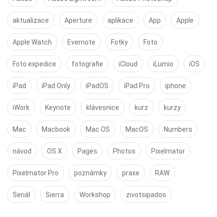
aktualizace
Aperture
aplikace
App
Apple
Apple Watch
Evernote
Fotky
Foto
Foto expedice
fotografie
iCloud
iLumio
iOS
iPad
iPad Only
iPadOS
iPad Pro
iphone
iWork
Keynote
klávesnice
kurz
kurzy
Mac
Macbook
Mac OS
MacOS
Numbers
návod
OS X
Pages
Photos
Pixelmator
Pixelmator Pro
poznámky
praxe
RAW
Seriál
Sierra
Workshop
zivotsipados