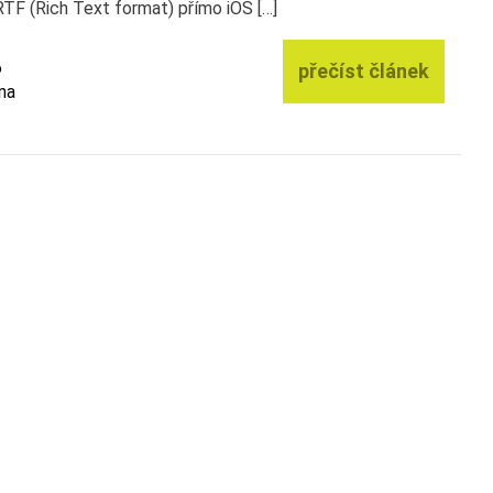
TF (Rich Text format) přímo iOS […]
6
přečíst článek
na