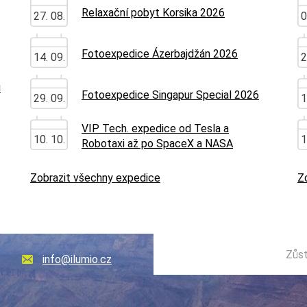
Relaxační pobyt Korsika 2026
27. 08.
0
Fotoexpedice Ázerbajdžán 2026
14. 09.
2
u
Fotoexpedice Singapur Special 2026
29. 09.
1
VIP Tech. expedice od Tesla a
10. 10.
1
Robotaxi až po SpaceX a NASA
Zobrazit všechny expedice
Z
Zůst
info@ilumio.cz