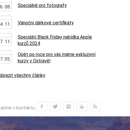
Speciálně pro fotografy
6. 08.
Vánoční dárkové certifikáty
4. 11.
Speciální Black Friday nabídka Apple
7. 11.
kurzů 2024
Opět po roce pro vás máme exkluzivní
7. 05.
kurzy v Ostravě!
obrazit všechny články
aňme v kontaktu: