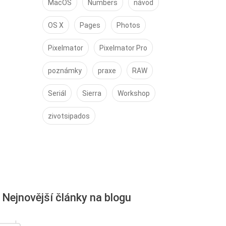
MacOS
Numbers
návod
OS X
Pages
Photos
Pixelmator
Pixelmator Pro
poznámky
praxe
RAW
Seriál
Sierra
Workshop
zivotsipados
Nejnovější články na blogu