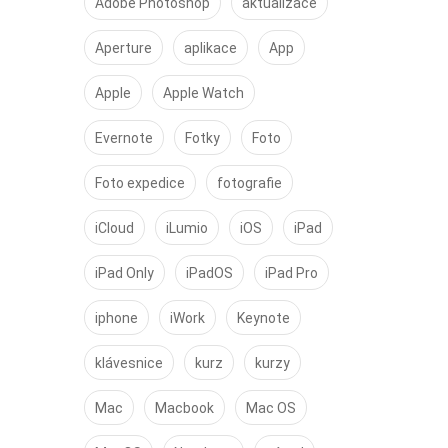
Adobe Photoshop
aktualizace
Aperture
aplikace
App
Apple
Apple Watch
Evernote
Fotky
Foto
Foto expedice
fotografie
iCloud
iLumio
iOS
iPad
iPad Only
iPadOS
iPad Pro
iphone
iWork
Keynote
klávesnice
kurz
kurzy
Mac
Macbook
Mac OS