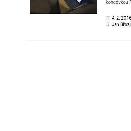
koncovkou R
4. 2. 201
Jan Březi