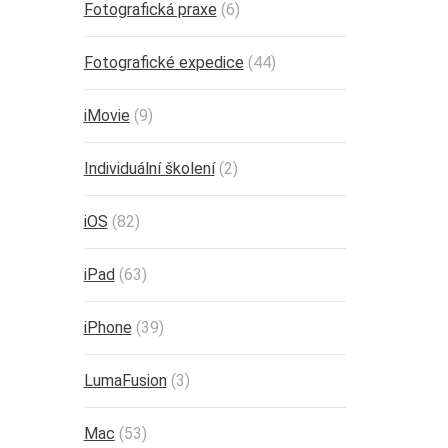
Fotografická praxe
(6)
Fotografické expedice
(44)
iMovie
(9)
Individuální školení
(2)
iOS
(82)
iPad
(63)
iPhone
(39)
LumaFusion
(3)
Mac
(53)