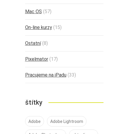
Mac OS
(57)
On-line kurzy
(15)
Ostatní
(8)
Pixelmator
(17)
Pracujeme na iPadu
(33)
štítky
Adobe
Adobe Lightroom