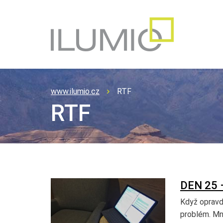
www.ilumio.cz
RTF
RTF
DEN 25 
Když opravd
problém. Mn