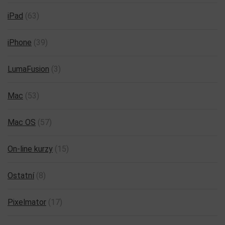
iPad
(63)
iPhone
(39)
LumaFusion
(3)
Mac
(53)
Mac OS
(57)
On-line kurzy
(15)
Ostatní
(8)
Pixelmator
(17)