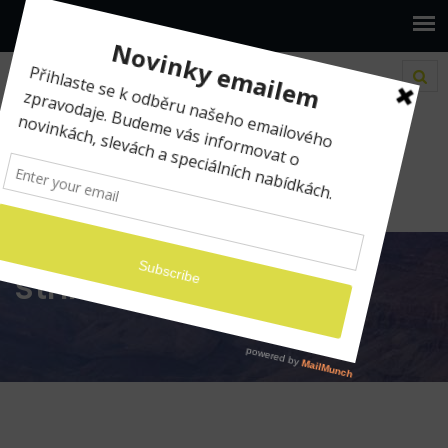
www.ilumio.cz
střih videa
střih videa