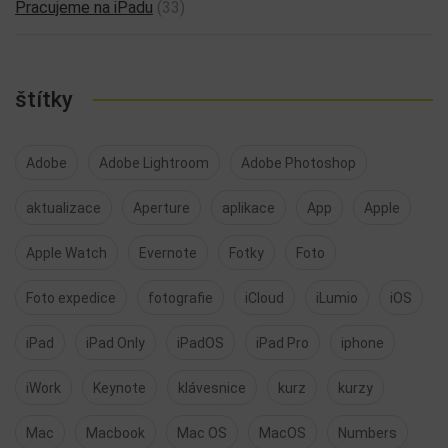
Pracujeme na iPadu
(33)
štítky
Adobe
Adobe Lightroom
Adobe Photoshop
aktualizace
Aperture
aplikace
App
Apple
Apple Watch
Evernote
Fotky
Foto
Foto expedice
fotografie
iCloud
iLumio
iOS
iPad
iPad Only
iPadOS
iPad Pro
iphone
iWork
Keynote
klávesnice
kurz
kurzy
Mac
Macbook
Mac OS
MacOS
Numbers