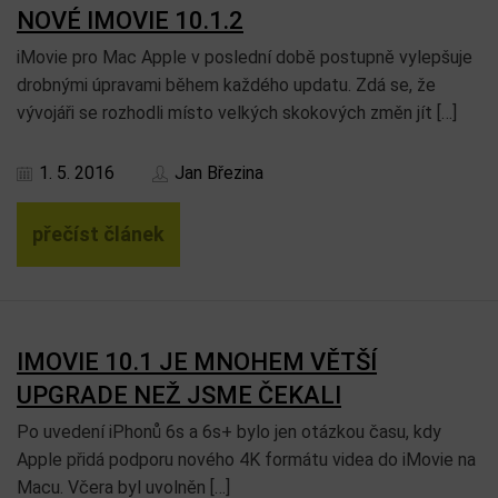
NOVÉ IMOVIE 10.1.2
iMovie pro Mac Apple v poslední době postupně vylepšuje
drobnými úpravami během každého updatu. Zdá se, že
vývojáři se rozhodli místo velkých skokových změn jít […]
1. 5. 2016
Jan Březina
přečíst článek
IMOVIE 10.1 JE MNOHEM VĚTŠÍ
UPGRADE NEŽ JSME ČEKALI
Po uvedení iPhonů 6s a 6s+ bylo jen otázkou času, kdy
Apple přidá podporu nového 4K formátu videa do iMovie na
Macu. Včera byl uvolněn […]