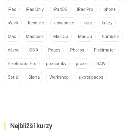
iPad
iPad Only
iPadOS
iPad Pro
iphone
iWork
Keynote
klávesnice
kurz
kurzy
Mac
Macbook
Mac OS
MacOS
Numbers
návod
OS X
Pages
Photos
Pixelmator
Pixelmator Pro
poznámky
praxe
RAW
Seriál
Sierra
Workshop
zivotsipados
Nejbližší kurzy