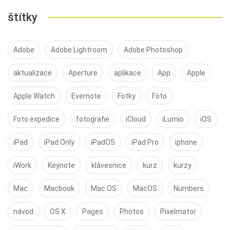
štítky
Adobe
Adobe Lightroom
Adobe Photoshop
aktualizace
Aperture
aplikace
App
Apple
Apple Watch
Evernote
Fotky
Foto
Foto expedice
fotografie
iCloud
iLumio
iOS
iPad
iPad Only
iPadOS
iPad Pro
iphone
iWork
Keynote
klávesnice
kurz
kurzy
Mac
Macbook
Mac OS
MacOS
Numbers
návod
OS X
Pages
Photos
Pixelmator