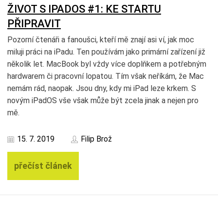
ŽIVOT S IPADOS #1: KE STARTU
PŘIPRAVIT
Pozorní čtenáři a fanoušci, kteří mě znají asi ví, jak moc
miluji práci na iPadu. Ten používám jako primární zařízení již
několik let. MacBook byl vždy více doplňkem a potřebným
hardwarem či pracovní lopatou. Tím však neříkám, že Mac
nemám rád, naopak. Jsou dny, kdy mi iPad leze krkem. S
novým iPadOS vše však může být zcela jinak a nejen pro
mě.
15. 7. 2019
Filip Brož
přečíst článek