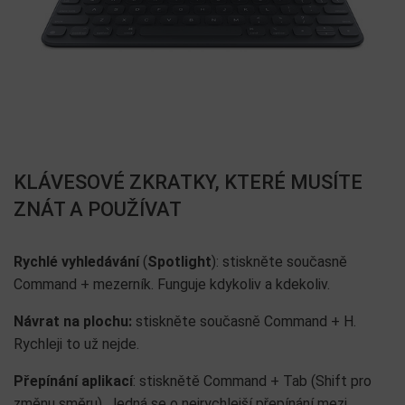
KLÁVESOVÉ ZKRATKY, KTERÉ MUSÍTE
ZNÁT A POUŽÍVAT
Rychlé
vyhledávání
(
Spotlight
): stiskněte současně
Command + mezerník. Funguje kdykoliv a kdekoliv.
Návrat na plochu:
stiskněte současně Command + H.
Rychleji to už nejde.
Přepínání
aplikací
: stisknětě Command + Tab (Shift pro
změnu směru). Jedná se o nejrychlejší přepínání mezi