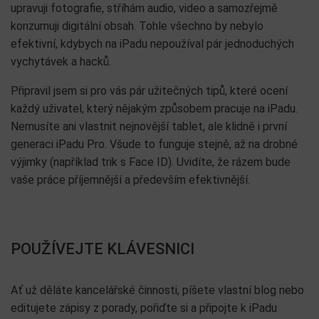
upravuji fotografie, stříhám audio, video a samozřejmě
konzumuji digitální obsah. Tohle všechno by nebylo
efektivní, kdybych na iPadu nepoužíval pár jednoduchých
vychytávek a hacků.
Připravil jsem si pro vás pár užitečných tipů, které ocení
každý uživatel, který nějakým způsobem pracuje na iPadu.
Nemusíte ani vlastnit nejnovější tablet, ale klidně i první
generaci iPadu Pro. Všude to funguje stejně, až na drobné
výjimky (například trik s Face ID). Uvidíte, že rázem bude
vaše práce příjemnější a především efektivnější.
POUŽÍVEJTE KLÁVESNICI
Ať už děláte kancelářské činnosti, píšete vlastní blog nebo
editujete zápisy z porady, pořiďte si a připojte k iPadu