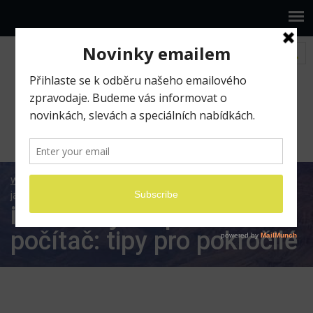
www.ilumio.cz
BLOG
Apple
iOS
iPad Pro
jako primární počítač: tipy pro pokročilé
iPad Pro jako primární
počítač: tipy pro pokročilé