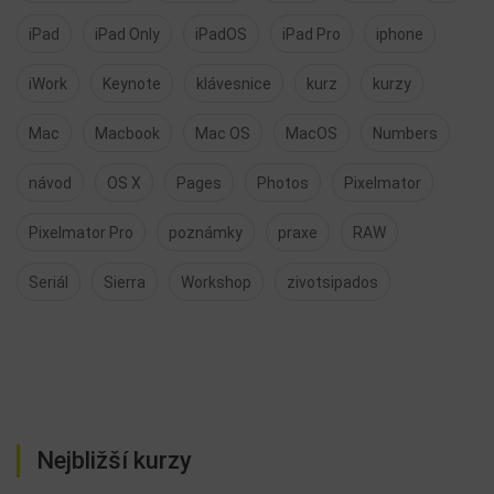
iPad
iPad Only
iPadOS
iPad Pro
iphone
iWork
Keynote
klávesnice
kurz
kurzy
Mac
Macbook
Mac OS
MacOS
Numbers
návod
OS X
Pages
Photos
Pixelmator
Pixelmator Pro
poznámky
praxe
RAW
Seriál
Sierra
Workshop
zivotsipados
Nejbližší kurzy