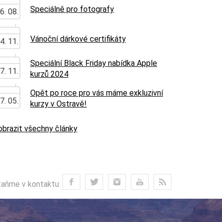
Speciálně pro fotografy
6. 08.
Vánoční dárkové certifikáty
4. 11.
Speciální Black Friday nabídka Apple
7. 11.
kurzů 2024
Opět po roce pro vás máme exkluzivní
7. 05.
kurzy v Ostravě!
obrazit všechny články
aňme v kontaktu: