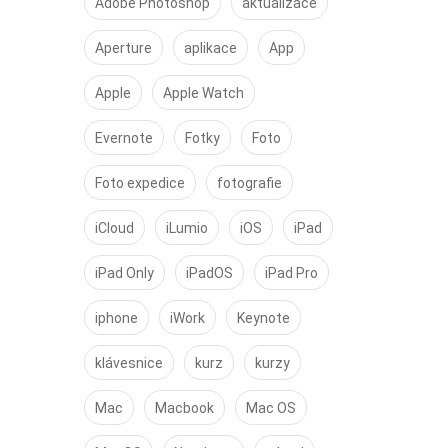
Adobe Photoshop
aktualizace
Aperture
aplikace
App
Apple
Apple Watch
Evernote
Fotky
Foto
Foto expedice
fotografie
iCloud
iLumio
iOS
iPad
iPad Only
iPadOS
iPad Pro
iphone
iWork
Keynote
klávesnice
kurz
kurzy
Mac
Macbook
Mac OS