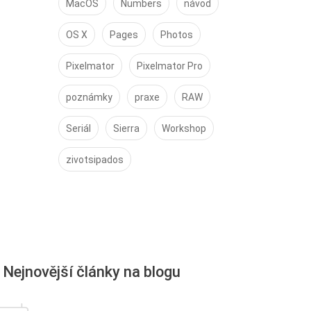
MacOS
Numbers
návod
OS X
Pages
Photos
Pixelmator
Pixelmator Pro
poznámky
praxe
RAW
Seriál
Sierra
Workshop
zivotsipados
Nejnovější články na blogu