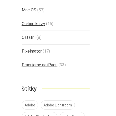
Mac OS
(57)
On-line kurzy
(15)
Ostatní
(8)
Pixelmator
(17)
Pracujeme na iPadu
(33)
štítky
Adobe
Adobe Lightroom