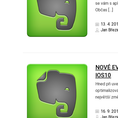
se vám s apl
Občas […]
13. 4. 20
Jan Březi
NOVÉ E
IOS10
Hned při uve
optimalizová
největší zm
16. 9. 20
Jan Březi