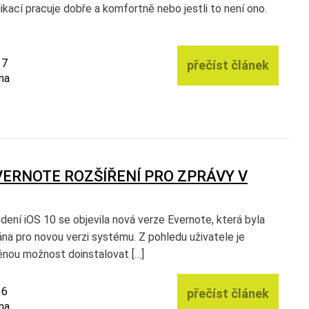
ikací pracuje dobře a komfortně nebo jestli to není ono.
17
přečíst článek
na
VERNOTE ROZŠÍŘENÍ PRO ZPRÁVY V
dení iOS 10 se objevila nová verze Evernote, která byla
na pro novou verzi systému. Z pohledu uživatele je
ěnou možnost doinstalovat […]
16
přečíst článek
na