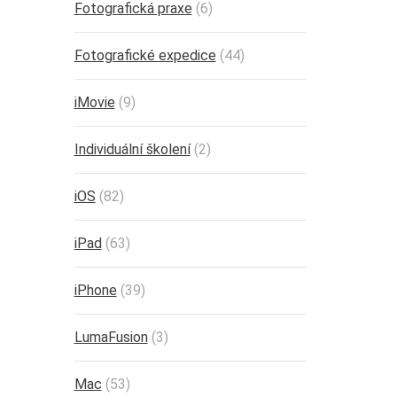
Fotografická praxe
(6)
Fotografické expedice
(44)
iMovie
(9)
Individuální školení
(2)
iOS
(82)
iPad
(63)
iPhone
(39)
LumaFusion
(3)
Mac
(53)