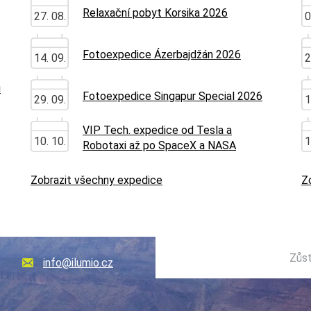
Relaxační pobyt Korsika 2026
27. 08.
0
Fotoexpedice Ázerbajdžán 2026
14. 09.
2
u
Fotoexpedice Singapur Special 2026
29. 09.
1
VIP Tech. expedice od Tesla a
10. 10.
1
Robotaxi až po SpaceX a NASA
Zobrazit všechny expedice
Z
Zůst
info@ilumio.cz