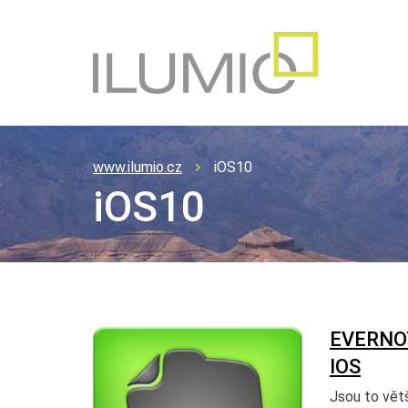
www.ilumio.cz
iOS10
iOS10
EVERNO
IOS
Jsou to větš