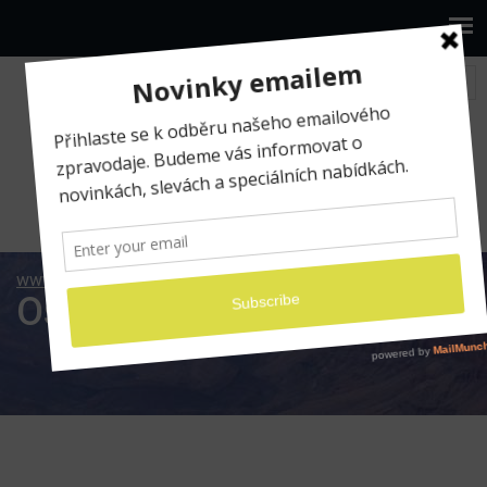
www.ilumio.cz
Ostrava
Ostrava