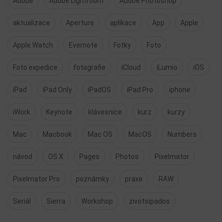
Adobe
Adobe Lightroom
Adobe Photoshop
aktualizace
Aperture
aplikace
App
Apple
Apple Watch
Evernote
Fotky
Foto
Foto expedice
fotografie
iCloud
iLumio
iOS
iPad
iPad Only
iPadOS
iPad Pro
iphone
iWork
Keynote
klávesnice
kurz
kurzy
Mac
Macbook
Mac OS
MacOS
Numbers
návod
OS X
Pages
Photos
Pixelmator
Pixelmator Pro
poznámky
praxe
RAW
Seriál
Sierra
Workshop
zivotsipados