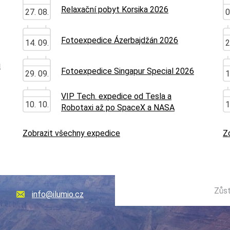
Relaxační pobyt Korsika 2026
27. 08.
0
Fotoexpedice Ázerbajdžán 2026
14. 09.
2
u
Fotoexpedice Singapur Special 2026
29. 09.
1
VIP Tech. expedice od Tesla a
10. 10.
1
Robotaxi až po SpaceX a NASA
Zobrazit všechny expedice
Z
Zůst
info@ilumio.cz