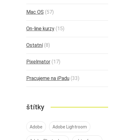
Mac OS
(57)
On-line kurzy
(15)
Ostatní
(8)
Pixelmator
(17)
Pracujeme na iPadu
(33)
štítky
Adobe
Adobe Lightroom