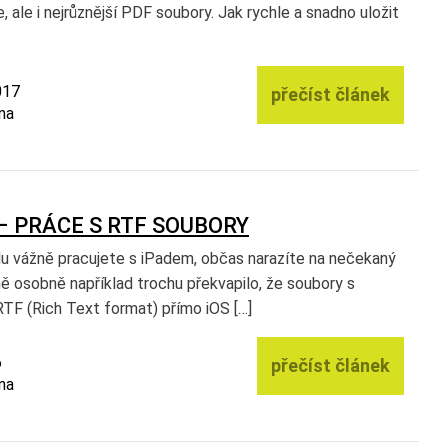
, ale i nejrůznější PDF soubory. Jak rychle a snadno uložit
017
přečíst článek
na
– PRÁCE S RTF SOUBORY
u vážně pracujete s iPadem, občas narazíte na nečekaný
ě osobně například trochu překvapilo, že soubory s
TF (Rich Text format) přímo iOS […]
6
přečíst článek
na