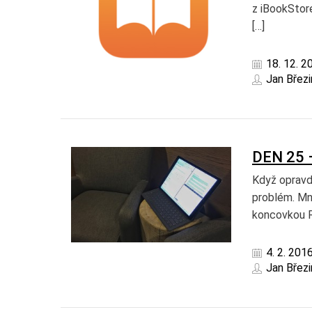
z iBookStore
[…]
18. 12. 2
Jan Březi
DEN 25 
Když opravd
problém. Mn
koncovkou R
4. 2. 201
Jan Březi