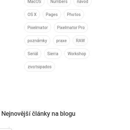
MacOS
Numbers
návod
OS X
Pages
Photos
Pixelmator
Pixelmator Pro
poznámky
praxe
RAW
Seriál
Sierra
Workshop
zivotsipados
Nejnovější články na blogu