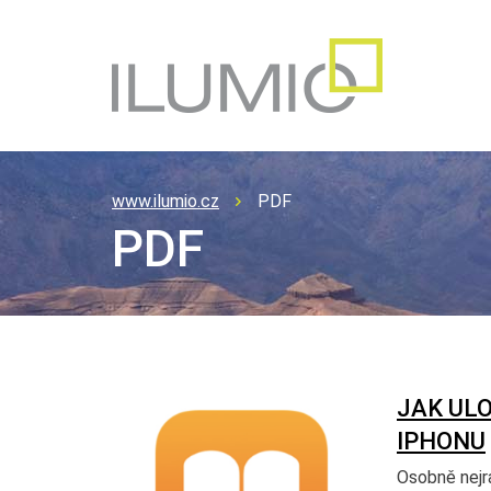
www.ilumio.cz
PDF
PDF
JAK ULO
IPHONU
Osobně nejra