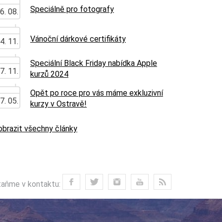
Speciálně pro fotografy
6. 08.
Vánoční dárkové certifikáty
4. 11.
Speciální Black Friday nabídka Apple
7. 11.
kurzů 2024
Opět po roce pro vás máme exkluzivní
7. 05.
kurzy v Ostravě!
obrazit všechny články
aňme v kontaktu: