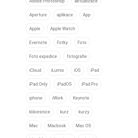
Adobe Photoshop
aktualizace
Aperture
aplikace
App
Apple
Apple Watch
Evernote
Fotky
Foto
Foto expedice
fotografie
iCloud
iLumio
iOS
iPad
iPad Only
iPadOS
iPad Pro
iphone
iWork
Keynote
klávesnice
kurz
kurzy
Mac
Macbook
Mac OS