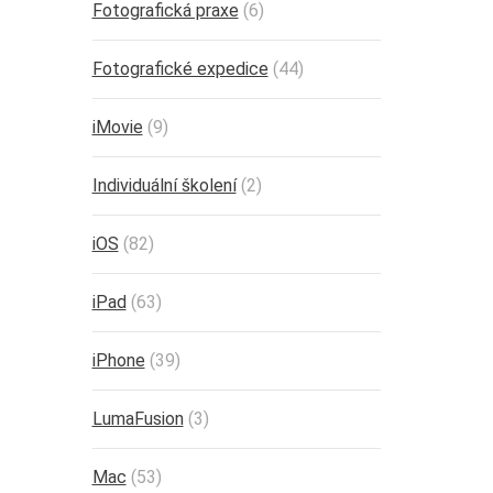
Fotografická praxe
(6)
Fotografické expedice
(44)
iMovie
(9)
Individuální školení
(2)
iOS
(82)
iPad
(63)
iPhone
(39)
LumaFusion
(3)
Mac
(53)