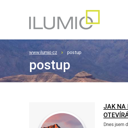
www.ilumio.cz
postup
postup
JAK NA 
OTEVÍRÁ
Dnes jsem d