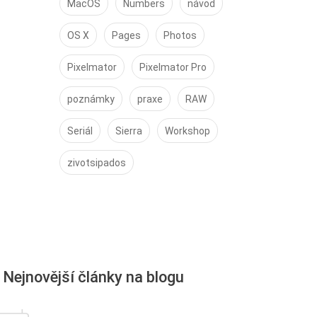
MacOS
Numbers
návod
OS X
Pages
Photos
Pixelmator
Pixelmator Pro
poznámky
praxe
RAW
Seriál
Sierra
Workshop
zivotsipados
Nejnovější články na blogu