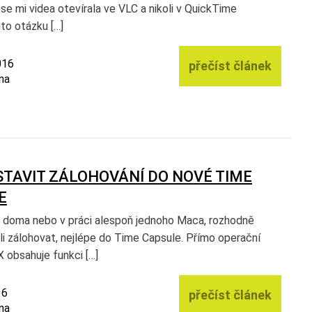
 se mi videa otevírala ve VLC a nikoli v QuickTime
to otázku […]
016
přečíst článek
na
STAVIT ZÁLOHOVÁNÍ DO NOVÉ TIME
E
doma nebo v práci alespoň jednoho Maca, rozhodně
li zálohovat, nejlépe do Time Capsule. Přímo operační
 obsahuje funkci […]
16
přečíst článek
na