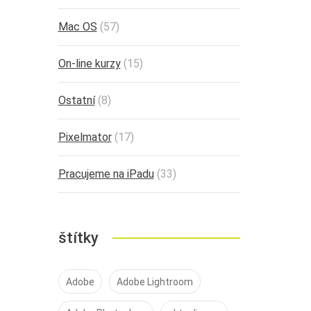
Mac OS
(57)
On-line kurzy
(15)
Ostatní
(8)
Pixelmator
(17)
Pracujeme na iPadu
(33)
štítky
Adobe
Adobe Lightroom