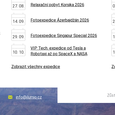
Relaxační pobyt Korsika 2026
27. 08.
0
Fotoexpedice Ázerbajdžán 2026
14. 09.
2
u
Fotoexpedice Singapur Special 2026
29. 09.
1
VIP Tech. expedice od Tesla a
10. 10.
1
Robotaxi až po SpaceX a NASA
Zobrazit všechny expedice
Z
Zůst
info@ilumio.cz