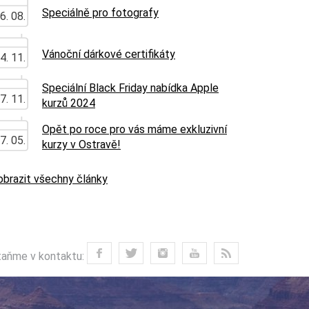
Speciálně pro fotografy
6. 08.
Vánoční dárkové certifikáty
4. 11.
Speciální Black Friday nabídka Apple
7. 11.
kurzů 2024
Opět po roce pro vás máme exkluzivní
7. 05.
kurzy v Ostravě!
obrazit všechny články
aňme v kontaktu: