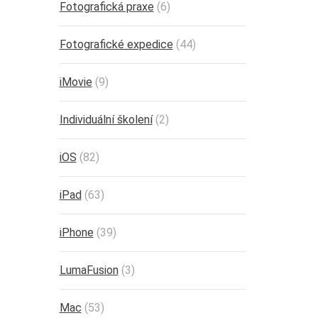
Fotografická praxe
(6)
Fotografické expedice
(44)
iMovie
(9)
Individuální školení
(2)
iOS
(82)
iPad
(63)
iPhone
(39)
LumaFusion
(3)
Mac
(53)