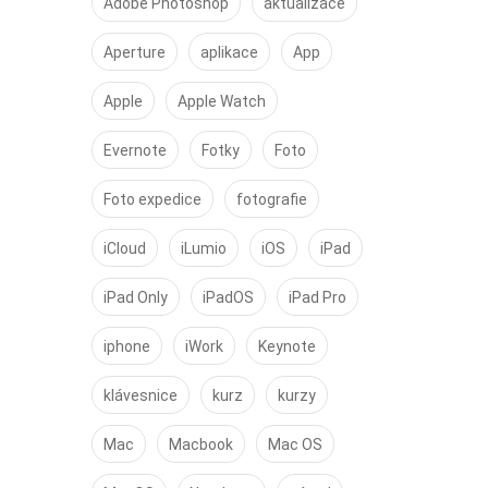
Adobe Photoshop
aktualizace
Aperture
aplikace
App
Apple
Apple Watch
Evernote
Fotky
Foto
Foto expedice
fotografie
iCloud
iLumio
iOS
iPad
iPad Only
iPadOS
iPad Pro
iphone
iWork
Keynote
klávesnice
kurz
kurzy
Mac
Macbook
Mac OS