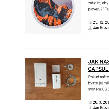
zařídím, aby
playeru?” Tu
25. 12. 2
Jan Březi
JAK NA
CAPSUL
Pokud máte 
byste jej mě
systém OS X
28. 3. 20
Jan Březi