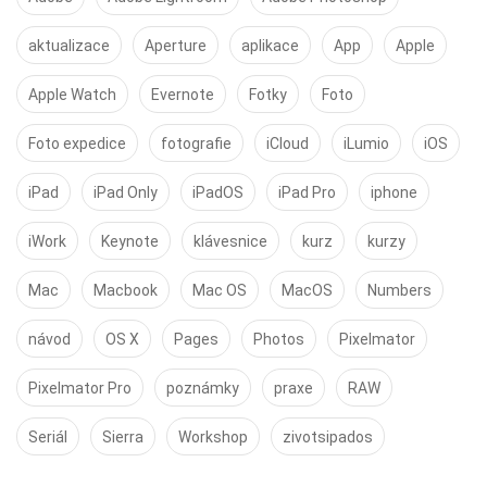
aktualizace
Aperture
aplikace
App
Apple
Apple Watch
Evernote
Fotky
Foto
Foto expedice
fotografie
iCloud
iLumio
iOS
iPad
iPad Only
iPadOS
iPad Pro
iphone
iWork
Keynote
klávesnice
kurz
kurzy
Mac
Macbook
Mac OS
MacOS
Numbers
návod
OS X
Pages
Photos
Pixelmator
Pixelmator Pro
poznámky
praxe
RAW
Seriál
Sierra
Workshop
zivotsipados