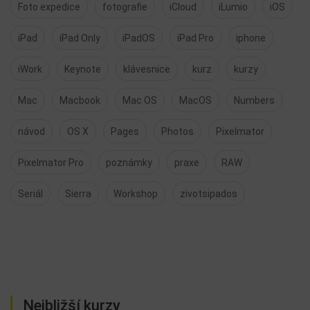
Foto expedice
fotografie
iCloud
iLumio
iOS
iPad
iPad Only
iPadOS
iPad Pro
iphone
iWork
Keynote
klávesnice
kurz
kurzy
Mac
Macbook
Mac OS
MacOS
Numbers
návod
OS X
Pages
Photos
Pixelmator
Pixelmator Pro
poznámky
praxe
RAW
Seriál
Sierra
Workshop
zivotsipados
Nejbližší kurzy