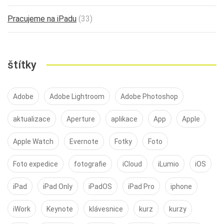
Pracujeme na iPadu
(33)
štítky
Adobe
Adobe Lightroom
Adobe Photoshop
aktualizace
Aperture
aplikace
App
Apple
Apple Watch
Evernote
Fotky
Foto
Foto expedice
fotografie
iCloud
iLumio
iOS
iPad
iPad Only
iPadOS
iPad Pro
iphone
iWork
Keynote
klávesnice
kurz
kurzy