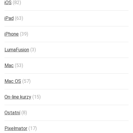
iOS
(82)
iPad
(63)
iPhone
(39)
LumaFusion
(3)
Mac
(53)
Mac OS
(57)
On-line kurzy
(15)
Ostatní
(8)
Pixelmator
(17)