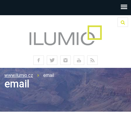
www.ilumio.cz
email
email