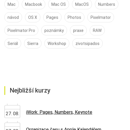
Mac
Macbook
Mac OS
MacOS
Numbers
návod
OS X
Pages
Photos
Pixelmator
Pixelmator Pro
poznámky
praxe
RAW
Seriál
Sierra
Workshop
zivotsipados
Nejbližší kurzy
iWork: Pages, Numbers, Keynote
27. 08.
Organizace času s Apple Kalendářem