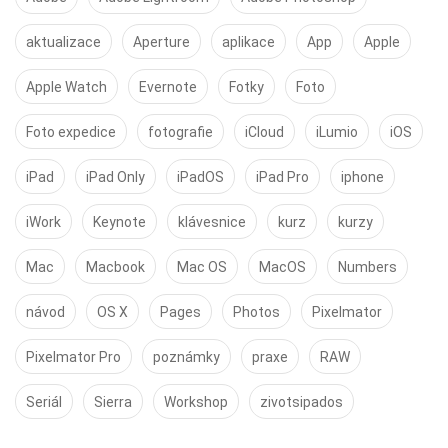
aktualizace
Aperture
aplikace
App
Apple
Apple Watch
Evernote
Fotky
Foto
Foto expedice
fotografie
iCloud
iLumio
iOS
iPad
iPad Only
iPadOS
iPad Pro
iphone
iWork
Keynote
klávesnice
kurz
kurzy
Mac
Macbook
Mac OS
MacOS
Numbers
návod
OS X
Pages
Photos
Pixelmator
Pixelmator Pro
poznámky
praxe
RAW
Seriál
Sierra
Workshop
zivotsipados