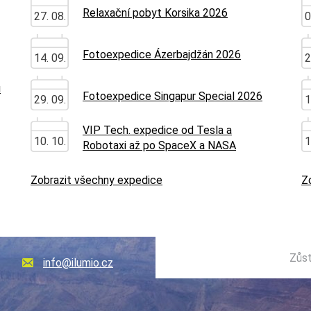
Relaxační pobyt Korsika 2026
27. 08.
0
Fotoexpedice Ázerbajdžán 2026
14. 09.
2
u
Fotoexpedice Singapur Special 2026
29. 09.
1
VIP Tech. expedice od Tesla a
10. 10.
1
Robotaxi až po SpaceX a NASA
Zobrazit všechny expedice
Z
Zůst
info@ilumio.cz