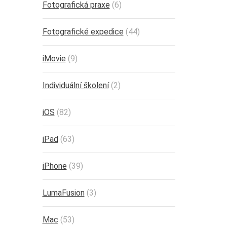
Fotografická praxe
(6)
Fotografické expedice
(44)
iMovie
(9)
Individuální školení
(2)
iOS
(82)
iPad
(63)
iPhone
(39)
LumaFusion
(3)
Mac
(53)