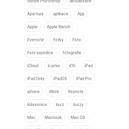
Adobe Photoshop
aktualizace
Aperture
aplikace
App
Apple
Apple Watch
Evernote
Fotky
Foto
Foto expedice
fotografie
iCloud
iLumio
iOS
iPad
iPad Only
iPadOS
iPad Pro
iphone
iWork
Keynote
klávesnice
kurz
kurzy
Mac
Macbook
Mac OS