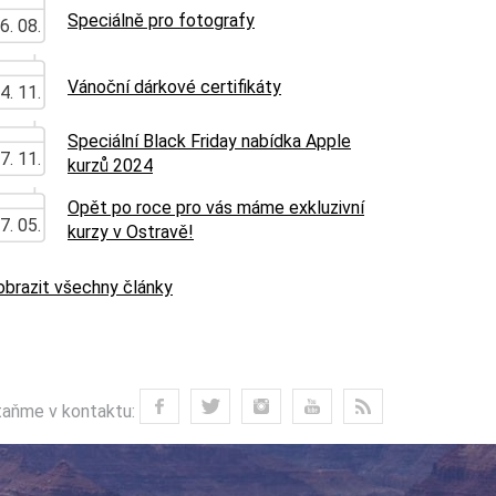
Speciálně pro fotografy
6. 08.
Vánoční dárkové certifikáty
4. 11.
Speciální Black Friday nabídka Apple
7. 11.
kurzů 2024
Opět po roce pro vás máme exkluzivní
7. 05.
kurzy v Ostravě!
obrazit všechny články
aňme v kontaktu: