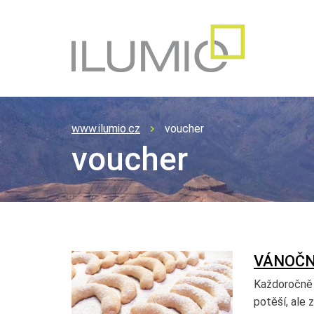
www.ilumio.cz
voucher
voucher
VÁNOČN
Každoročně 
potěší, ale