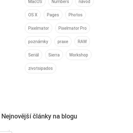
MacOS
Numbers
návod
OS X
Pages
Photos
Pixelmator
Pixelmator Pro
poznámky
praxe
RAW
Seriál
Sierra
Workshop
zivotsipados
Nejnovější články na blogu