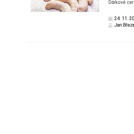
Dárkové cert
24. 11. 2
Jan Březi