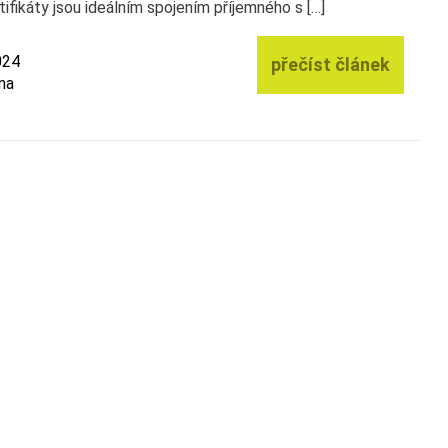
ifikáty jsou ideálním spojením příjemného s […]
024
přečíst článek
na