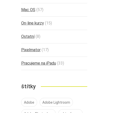
Mac OS
(57)
On-line kurzy
(15)
Ostatní
(8)
Pixelmator
(17)
Pracujeme na iPadu
(33)
štítky
Adobe
Adobe Lightroom