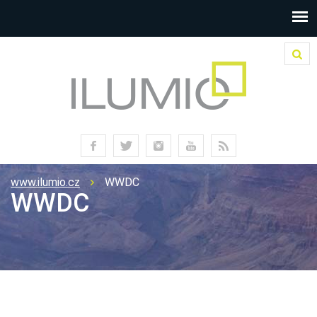
www.ilumio.cz
WWDC
WWDC