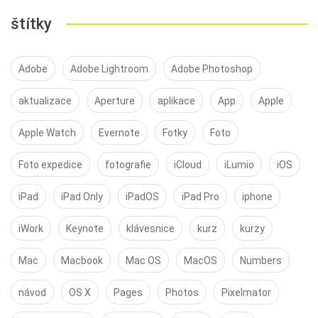
štítky
Adobe
Adobe Lightroom
Adobe Photoshop
aktualizace
Aperture
aplikace
App
Apple
Apple Watch
Evernote
Fotky
Foto
Foto expedice
fotografie
iCloud
iLumio
iOS
iPad
iPad Only
iPadOS
iPad Pro
iphone
iWork
Keynote
klávesnice
kurz
kurzy
Mac
Macbook
Mac OS
MacOS
Numbers
návod
OS X
Pages
Photos
Pixelmator