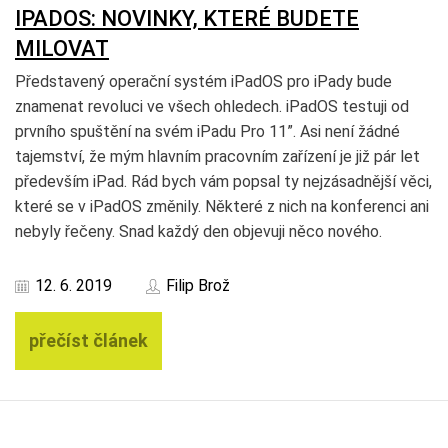
IPADOS: NOVINKY, KTERÉ BUDETE
MILOVAT
Představený operační systém iPadOS pro iPady bude
znamenat revoluci ve všech ohledech. iPadOS testuji od
prvního spuštění na svém iPadu Pro 11”. Asi není žádné
tajemství, že mým hlavním pracovním zařízení je již pár let
především iPad. Rád bych vám popsal ty nejzásadnější věci,
které se v iPadOS změnily. Některé z nich na konferenci ani
nebyly řečeny. Snad každý den objevuji něco nového.
12. 6. 2019
Filip Brož
přečíst článek