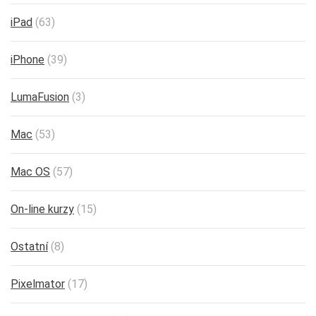
iPad
(63)
iPhone
(39)
LumaFusion
(3)
Mac
(53)
Mac OS
(57)
On-line kurzy
(15)
Ostatní
(8)
Pixelmator
(17)