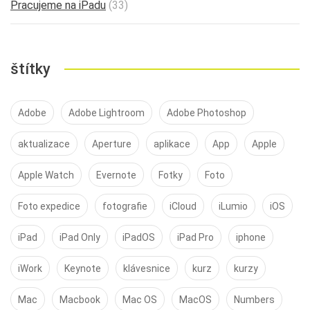
Pracujeme na iPadu
(33)
štítky
Adobe
Adobe Lightroom
Adobe Photoshop
aktualizace
Aperture
aplikace
App
Apple
Apple Watch
Evernote
Fotky
Foto
Foto expedice
fotografie
iCloud
iLumio
iOS
iPad
iPad Only
iPadOS
iPad Pro
iphone
iWork
Keynote
klávesnice
kurz
kurzy
Mac
Macbook
Mac OS
MacOS
Numbers