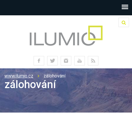
www.ilumio.cz
zálohování
zálohování