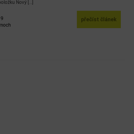
položku Nový […]
19
přečíst článek
rnoch