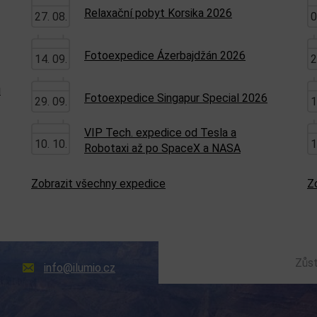
Relaxační pobyt Korsika 2026
27. 08.
0
Fotoexpedice Ázerbajdžán 2026
14. 09.
2
u
Fotoexpedice Singapur Special 2026
29. 09.
1
VIP Tech. expedice od Tesla a
10. 10.
1
Robotaxi až po SpaceX a NASA
Zobrazit všechny expedice
Z
Zůst
info@ilumio.cz