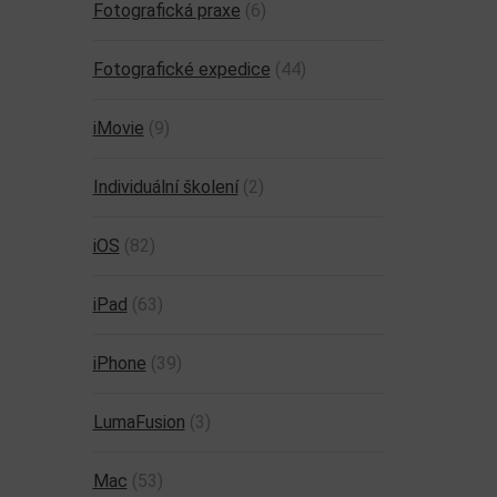
Fotografická praxe
(6)
Fotografické expedice
(44)
iMovie
(9)
Individuální školení
(2)
iOS
(82)
iPad
(63)
iPhone
(39)
LumaFusion
(3)
Mac
(53)