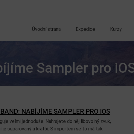
Úvodní strana
Expedice
Kurzy
íjíme Sampler pro iO
BAND: NABÍJÍME SAMPLER PRO IOS
uje velmi jednoduše. Nahrajete do něj libovolný zvuk,
 je separovaný a kratší. S importem se to má tak: