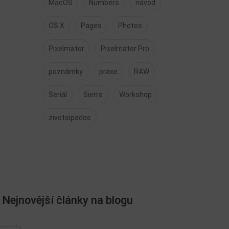
MacOS
Numbers
návod
OS X
Pages
Photos
Pixelmator
Pixelmator Pro
poznámky
praxe
RAW
Seriál
Sierra
Workshop
zivotsipados
Nejnovější články na blogu