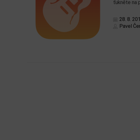
ťukněte na 
28. 8. 20
Pavel Če