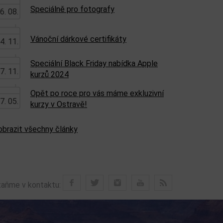
Speciálně pro fotografy
6. 08.
Vánoční dárkové certifikáty
4. 11.
Speciální Black Friday nabídka Apple
7. 11.
kurzů 2024
Opět po roce pro vás máme exkluzivní
7. 05.
kurzy v Ostravě!
obrazit všechny články
aňme v kontaktu: