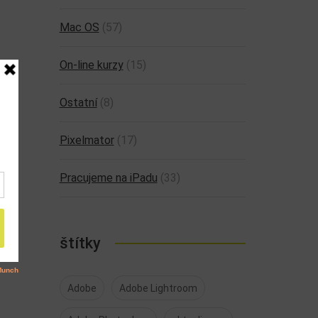
Mac OS
(57)
On-line kurzy
(15)
Ostatní
(8)
Pixelmator
(17)
Pracujeme na iPadu
(33)
štítky
Adobe
Adobe Lightroom