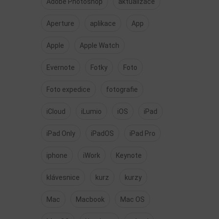
Adobe Photoshop
aktualizace
Aperture
aplikace
App
Apple
Apple Watch
Evernote
Fotky
Foto
Foto expedice
fotografie
iCloud
iLumio
iOS
iPad
iPad Only
iPadOS
iPad Pro
iphone
iWork
Keynote
klávesnice
kurz
kurzy
Mac
Macbook
Mac OS