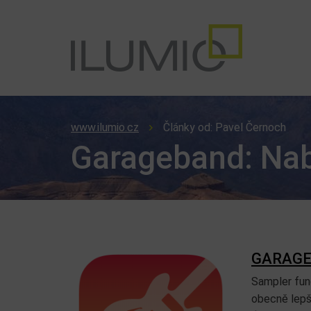
www.ilumio.cz
Články od: Pavel Černoch
Garageband: Nab
GARAGE
Sampler fung
obecně lepší