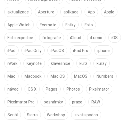
aktualizace
Aperture
aplikace
App
Apple
Apple Watch
Evernote
Fotky
Foto
Foto expedice
fotografie
iCloud
iLumio
iOS
iPad
iPad Only
iPadOS
iPad Pro
iphone
iWork
Keynote
klávesnice
kurz
kurzy
Mac
Macbook
Mac OS
MacOS
Numbers
návod
OS X
Pages
Photos
Pixelmator
Pixelmator Pro
poznámky
praxe
RAW
Seriál
Sierra
Workshop
zivotsipados