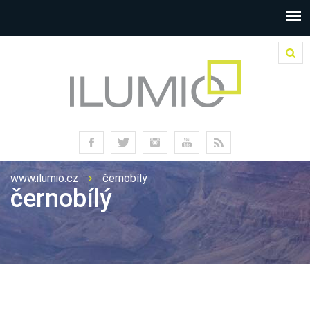
www.ilumio.cz
černobílý
černobílý