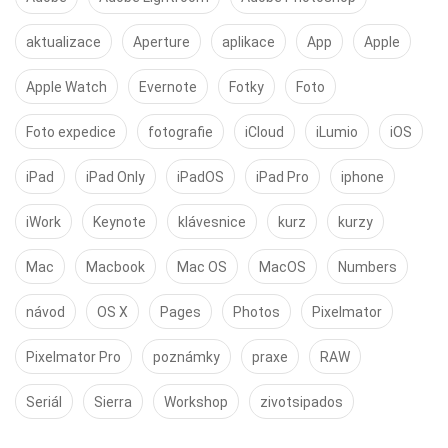
aktualizace
Aperture
aplikace
App
Apple
Apple Watch
Evernote
Fotky
Foto
Foto expedice
fotografie
iCloud
iLumio
iOS
iPad
iPad Only
iPadOS
iPad Pro
iphone
iWork
Keynote
klávesnice
kurz
kurzy
Mac
Macbook
Mac OS
MacOS
Numbers
návod
OS X
Pages
Photos
Pixelmator
Pixelmator Pro
poznámky
praxe
RAW
Seriál
Sierra
Workshop
zivotsipados