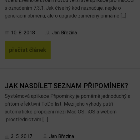
Včera Evernote uvolnil novou verzi své aplikace pro macOS
s označením 7.3.1. Jak číselný kód naznačuje, nejde o
generační obměnu, ale o upgrade zaměřený primárně […]
10. 8. 2018
Jan Březina
přečíst článek
JAK NASDÍLET SEZNAM PŘIPOMÍNEK?
Systémová aplikace Připomínky je poměrně jednoduchý a
přitom efektivní ToDo list. Mezi jeho výhody patří
automatické propojení mezi Mac OS , iOS a webem
prostřednictvím […]
3. 5. 2017
Jan Březina