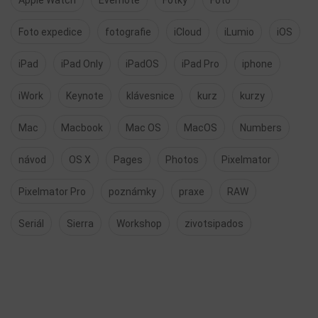
Apple Watch
Evernote
Fotky
Foto
Foto expedice
fotografie
iCloud
iLumio
iOS
iPad
iPad Only
iPadOS
iPad Pro
iphone
iWork
Keynote
klávesnice
kurz
kurzy
Mac
Macbook
Mac OS
MacOS
Numbers
návod
OS X
Pages
Photos
Pixelmator
Pixelmator Pro
poznámky
praxe
RAW
Seriál
Sierra
Workshop
zivotsipados