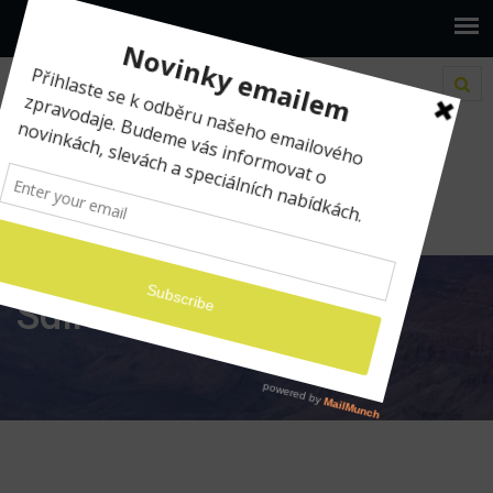
www.ilumio.cz
Sdílení
Sdílení