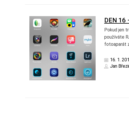
DEN 16
Pokud jen tr
používáte R
fotoaparát z
16. 1. 20
Jan Březi