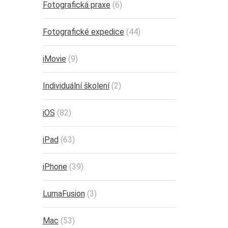
Fotografická praxe
(6)
Fotografické expedice
(44)
iMovie
(9)
Individuální školení
(2)
iOS
(82)
iPad
(63)
iPhone
(39)
LumaFusion
(3)
Mac
(53)