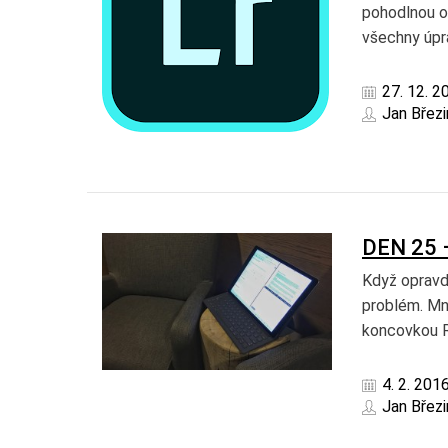
pohodlnou or
všechny úpra
27. 12. 2
Jan Březi
DEN 25 
Když opravd
problém. Mn
koncovkou R
4. 2. 201
Jan Březi