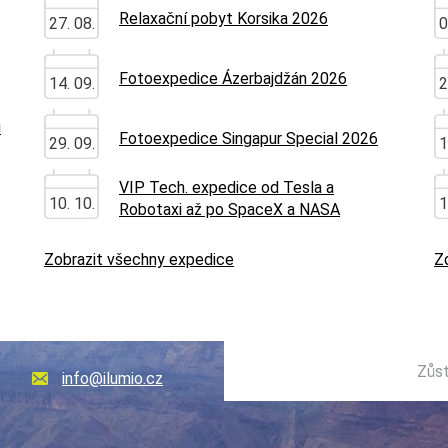
Relaxační pobyt Korsika 2026
27. 08.
0
Fotoexpedice Ázerbajdžán 2026
14. 09.
2
u
Fotoexpedice Singapur Special 2026
29. 09.
1
VIP Tech. expedice od Tesla a
10. 10.
1
Robotaxi až po SpaceX a NASA
Zobrazit všechny expedice
Z
Zůst
info@ilumio.cz