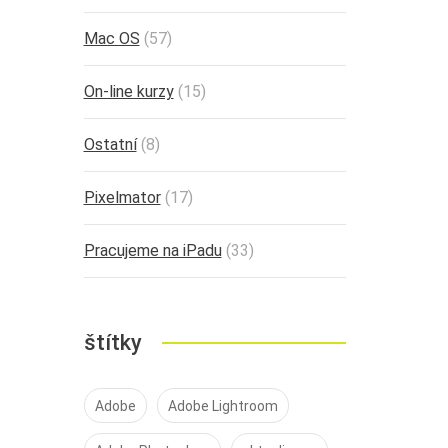
Mac OS
(57)
On-line kurzy
(15)
Ostatní
(8)
Pixelmator
(17)
Pracujeme na iPadu
(33)
štítky
Adobe
Adobe Lightroom