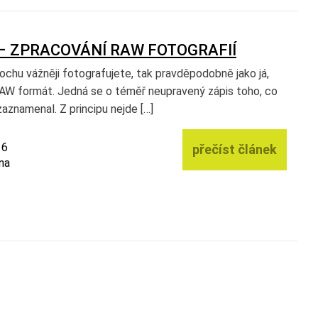
 – ZPRACOVÁNÍ RAW FOTOGRAFIÍ
ochu vážněji fotografujete, tak pravděpodobně jako já,
AW formát. Jedná se o téměř neupravený zápis toho, co
aznamenal. Z principu nejde […]
16
přečíst článek
na