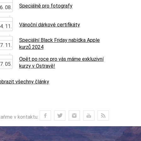
Speciálně pro fotografy
6. 08.
Vánoční dárkové certifikáty
4. 11.
Speciální Black Friday nabídka Apple
7. 11.
kurzů 2024
Opět po roce pro vás máme exkluzivní
7. 05.
kurzy v Ostravě!
obrazit všechny články
aňme v kontaktu: