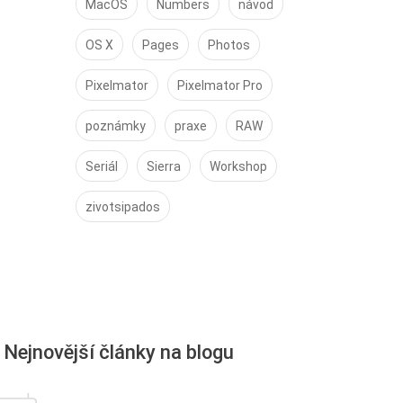
MacOS
Numbers
návod
OS X
Pages
Photos
Pixelmator
Pixelmator Pro
poznámky
praxe
RAW
Seriál
Sierra
Workshop
zivotsipados
Nejnovější články na blogu