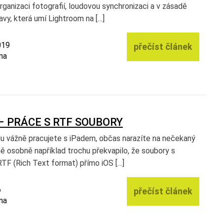
ganizaci fotografií, loudovou synchronizaci a v zásadě
vy, která umí Lightroom na […]
019
přečíst článek
na
– PRÁCE S RTF SOUBORY
u vážně pracujete s iPadem, občas narazíte na nečekaný
ě osobně například trochu překvapilo, že soubory s
TF (Rich Text format) přímo iOS […]
6
přečíst článek
na