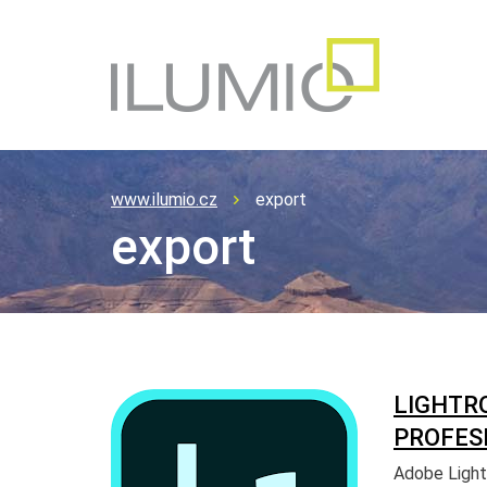
www.ilumio.cz
export
export
LIGHTR
PROFESI
Adobe Light