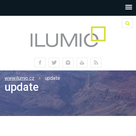
www.ilumio.cz
update
update