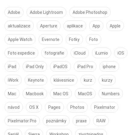
Adobe
Adobe Lightroom
Adobe Photoshop
aktualizace
Aperture
aplikace
App
Apple
Apple Watch
Evernote
Fotky
Foto
Foto expedice
fotografie
iCloud
iLumio
iOS
iPad
iPad Only
iPadOS
iPad Pro
iphone
iWork
Keynote
klávesnice
kurz
kurzy
Mac
Macbook
Mac OS
MacOS
Numbers
návod
OS X
Pages
Photos
Pixelmator
Pixelmator Pro
poznámky
praxe
RAW
Seriál
Sierra
Workshop
zivotsipados